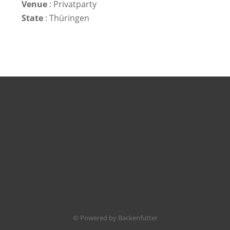
Venue
: Privatparty
State
: Thüringen
© Powered by Backenfutter