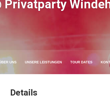
@ Privatparty Winde
ÜBER UNS
UNSERE LEISTUNGEN
TOUR DATES
KONT
Details