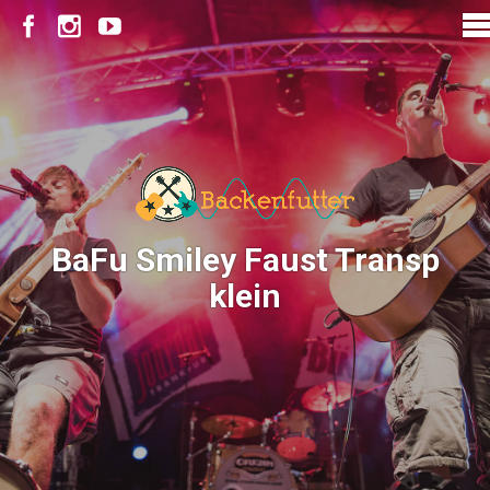
BaFu Smiley Faust Transp
klein