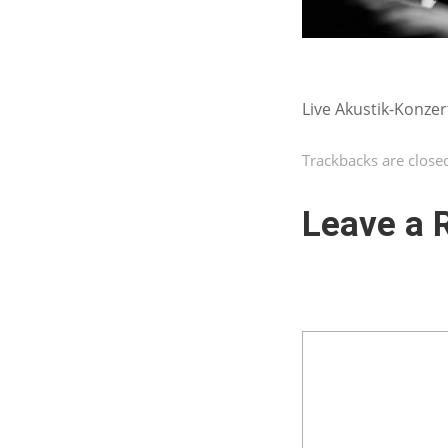
Live Akustik-Konze
Trackbacks are close
Leave a 