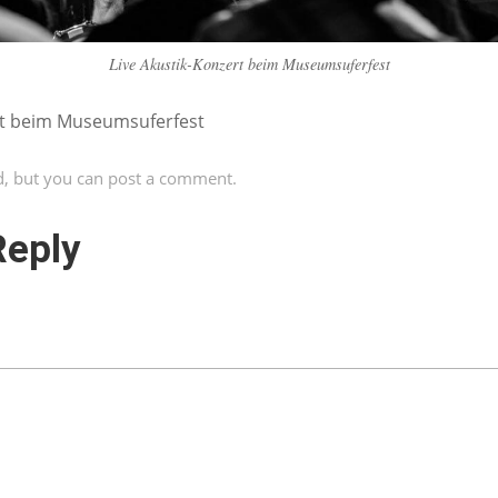
Live Akustik-Konzert beim Museumsuferfest
rt beim Museumsuferfest
d, but you can
post a comment
.
Reply