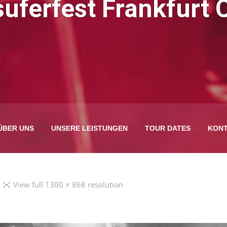
ferfest Frankfurt 
ÜBER UNS
UNSERE LEISTUNGEN
TOUR DATES
KONT
View full 1300 × 868 resolution